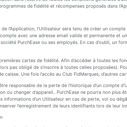
x programmes de fidélité et récompenses proposés dans l’App
e l’Application, l’Utilisateur sera tenu de créer un compte U
r un compte avec une adresse email valide et permanente et u
la société PurchEase ou ses employés. En cas d’oubli, un fo
remières cartes de fidélité. Afin d’accéder à toutes les fonct
 alors pas obligé de s’inscrire à toutes celles proposées). P
de caisse. Une fois l’accès au Club FidMarques, d’autres car
re responsable de la perte de l’historique d’un compte d’U
cation ou changer d’appareil.. PurchEase ne pourra non plus 
des informations d’un Utilisateur en cas de perte, vol ou dé
nserver l’enregistrement de leurs identifiants lors de leur in
on