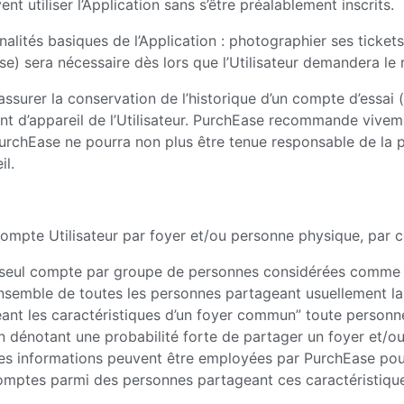
t utiliser l’Application sans s’être préalablement inscrits.
nnalités basiques de l’Application : photographier ses ticke
sse) sera nécessaire dès lors que l’Utilisateur demandera 
surer la conservation de l’historique d’un compte d’essai (
nt d’appareil de l’Utilisateur. PurchEase recommande viveme
urchEase ne pourra non plus être tenue responsable de la p
il.
ue compte Utilisateur par foyer et/ou personne physique, par
 un seul compte par groupe de personnes considérées comme 
semble de toutes les personnes partageant usuellement la
nt les caractéristiques d’un foyer commun” toute personn
n dénotant une probabilité forte de partager un foyer et/ou
res informations peuvent être employées par PurchEase pour 
s comptes parmi des personnes partageant ces caractéristiq