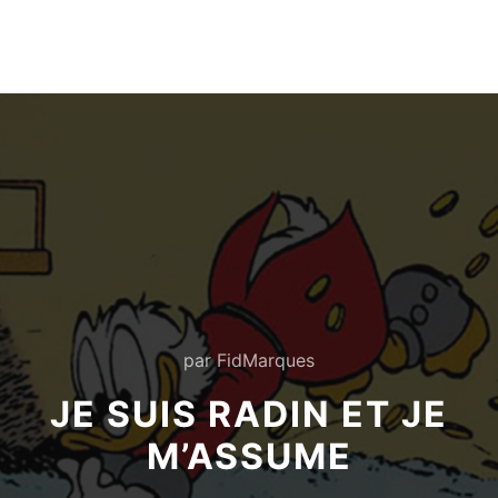
×
FidMarques
Obtenir
PurchEase
Gratuit - Gratuit
par
FidMarques
JE SUIS RADIN ET JE
M’ASSUME